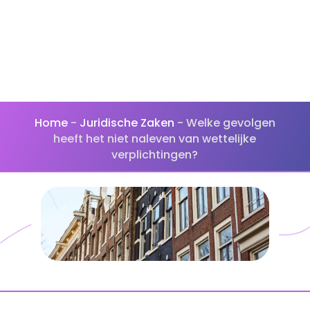
Vastgoedbeheer
Home
-
Juridische Zaken
-
Welke gevolgen
heeft het niet naleven van wettelijke
verplichtingen?