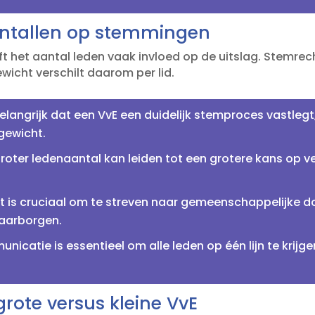
antallen op stemmingen
t het aantal leden vaak invloed op de uitslag.​ Stemre
cht verschilt daarom per lid.​
belangrijk dat een VvE een duidelijk stemproces vastle
ewicht.​
roter ledenaantal kan leiden tot een grotere kans op v
t is cruciaal om te streven naar gemeenschappelijke d
aarborgen.​
nicatie is essentieel om alle leden op één lijn te krij
rote versus kleine VvE