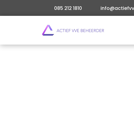
085 212 1810
info@actiefvv
Begrijp je hoe de grootte van je VvE het stem
meer leden er zijn, hoe diverser de meningen… 
Direct offerte aanvragen