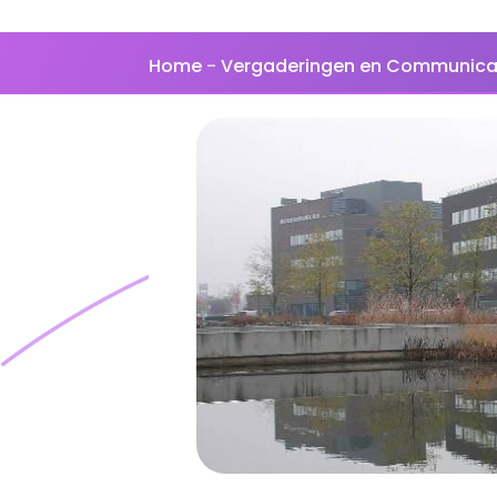
Home
-
Vergaderingen en Communica