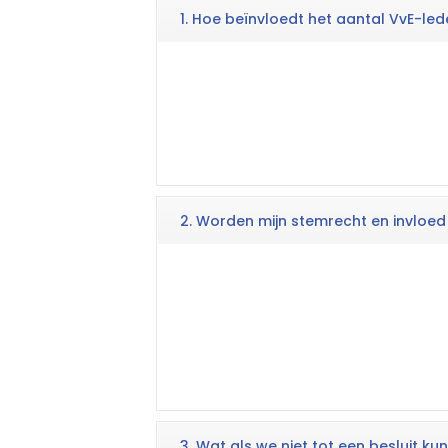
1. Hoe beïnvloedt het aantal VvE-l
2. Worden mijn stemrecht en invloed
3. Wat als we niet tot een besluit 