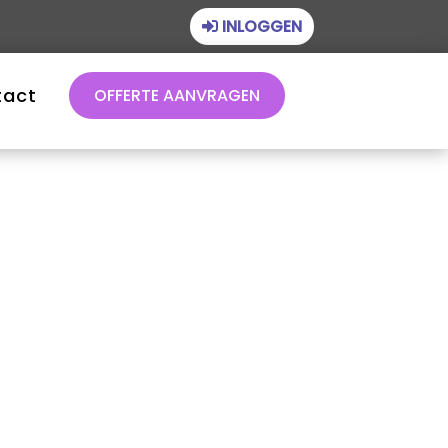
INLOGGEN
tact
OFFERTE AANVRAGEN
Financieel beheer
Juridisch beheer
Technisch beheer
Vastgoedbeheer