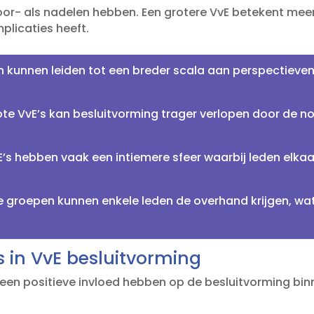
oor- als nadelen hebben.​ Een grotere VvE betekent mee
plicaties heeft.​
 kunnen leiden tot een breder scala aan perspectieven
ote VvE’s kan besluitvorming trager verlopen door de 
E’s hebben vaak een intiemere sfeer waarbij leden elkaa
re groepen kunnen enkele leden de overhand krijgen, wa
ls in VvE besluitvorming
 een positieve invloed hebben op de besluitvorming bin