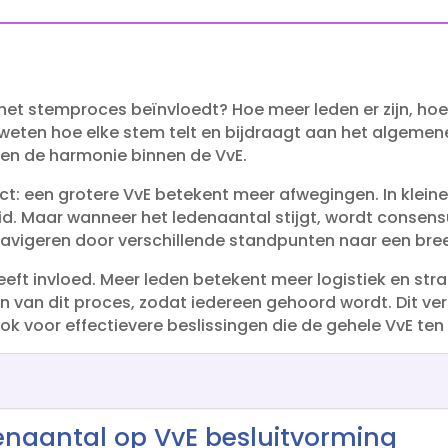
E het stemproces beïnvloedt? Hoe meer leden er zijn, ho
e weten hoe elke stem telt en bijdraagt aan het algemen
 en de harmonie binnen de VvE.​
rect: een grotere VvE betekent meer afwegingen.​ In kl
.​ Maar wanneer het ledenaantal stijgt, wordt consensus
navigeren door verschillende standpunten naar een bree
eeft invloed.​ Meer leden betekent meer logistiek en strat
n van dit proces, zodat iedereen gehoord wordt.​ Dit ver
voor effectievere beslissingen die de gehele VvE ten
enaantal op VvE besluitvorming