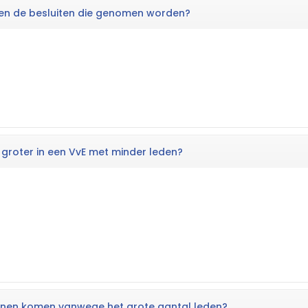
eden de besluiten die genomen worden?
 groter in een VvE met minder leden?
kunnen komen vanwege het grote aantal leden?