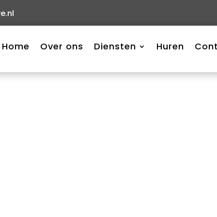
e.nl
Home
Over ons
Diensten
Huren
Con
proces beïnvloedt? Hoe
Lees meer