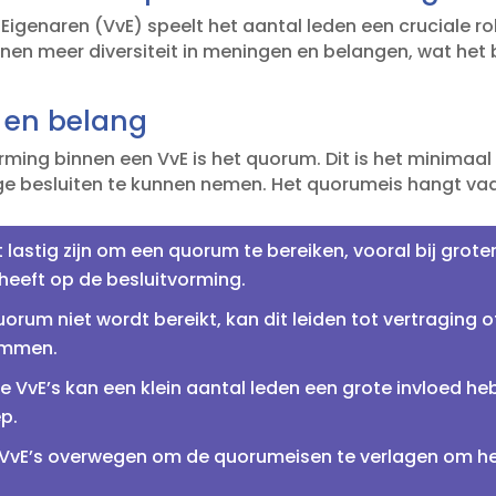
 Eigenaren (VvE) speelt het aantal leden een cruciale r
enen meer diversiteit in meningen en belangen, wat het
 en belang
rming binnen een VvE is het quorum.​ Dit is het minimaa
 besluiten te kunnen nemen.​ Het quorumeis hangt vaak 
astig zijn om een quorum te bereiken, vooral bij grotere V
heeft op de besluitvorming.​
orum niet wordt bereikt, kan dit leiden tot vertraging of
ammen.​
re VvE’s kan een klein aantal leden een grote invloed he
p.​
vE’s overwegen om de quorumeisen te verlagen om het