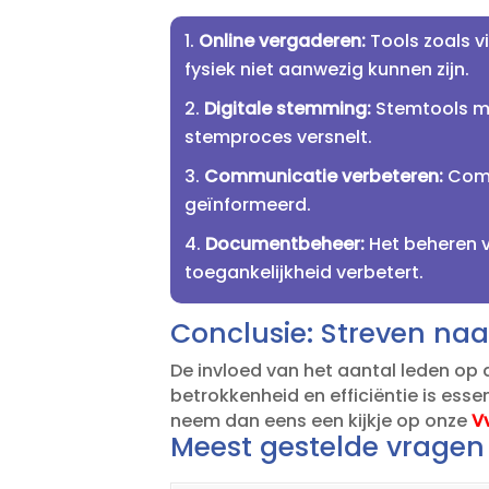
Online vergaderen:
Tools zoals v
fysiek niet aanwezig kunnen zijn.​
Digitale stemming:
Stemtools ma
stemproces versnelt.​
Communicatie verbeteren:
Comm
geïnformeerd.​
Documentbeheer:
Het beheren v
toegankelijkheid verbetert.​
Conclusie: Streven naar
De invloed van het aantal leden op d
betrokkenheid en efficiëntie is esse
neem dan eens een kijkje op onze
V
Meest gestelde vragen