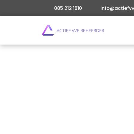
085 212 1810
info@actiefvv
Ben je onderdeel van een kleine VvE en ervaar j
rolletjes loopt? Kleine Vereniging van… Lees me
Direct offerte aanvragen