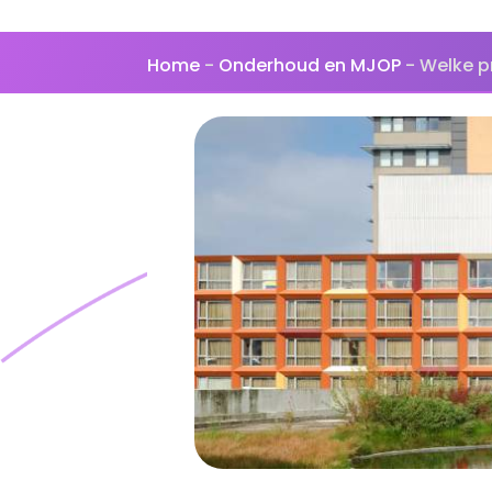
Home
-
Onderhoud en MJOP
-
Welke p