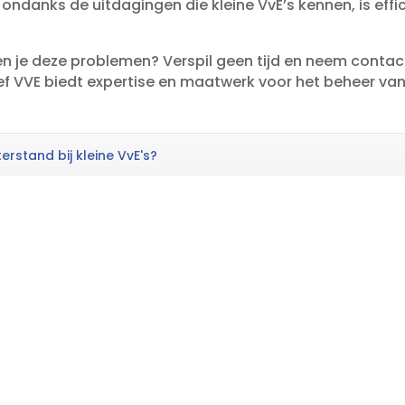
ndanks de uitdagingen die kleine VvE’s kennen, is effic
rken je deze problemen? Verspil geen tijd en neem cont
ief VVE biedt expertise en maatwerk voor het beheer van 
rstand bij kleine VvE's?