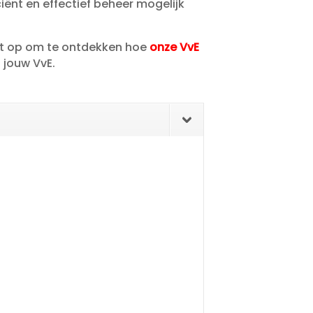
iënt en effectief beheer mogelijk
act op om te ontdekken hoe
onze VvE
jouw VvE.​