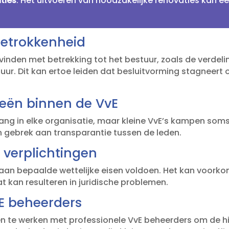
ties
: Het uitvoeren van noodzakelijke renovaties kan ee
betrokkenheid
inden met betrekking tot het bestuur, zoals de verdelin
tuur.​ Dit kan ertoe leiden dat besluitvorming stagneert o
eën binnen de VvE
ng in elke organisatie, maar kleine VvE’s kampen soms
 gebrek aan transparantie tussen de leden.​
e verplichtingen
e aan bepaalde wettelijke eisen voldoen.​ Het kan voor
 kan resulteren in juridische problemen.​
E beheerders
amen te werken met professionele VvE beheerders om d