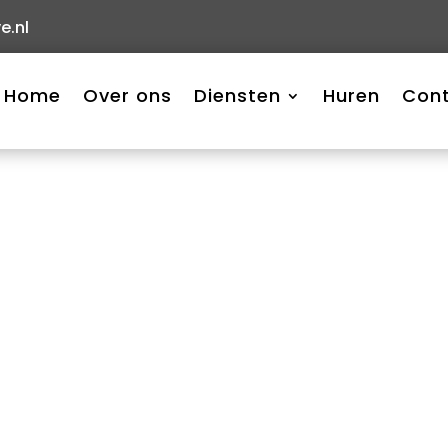
e.nl
Home
Over ons
Diensten
Huren
Con
e soms dat niet alles op
er