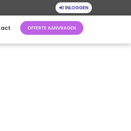
INLOGGEN
tact
OFFERTE AANVRAGEN
Financieel beheer
Juridisch beheer
Technisch beheer
Vastgoedbeheer