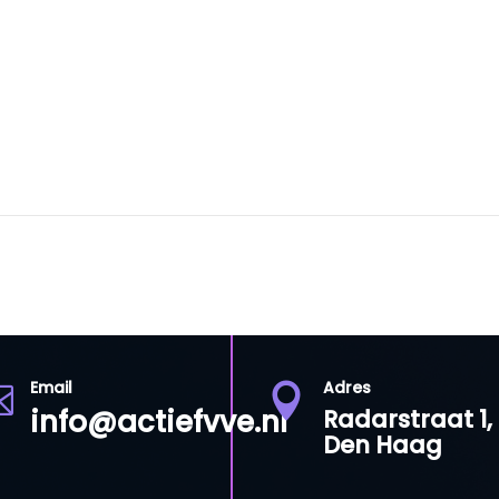
Email
Adres


info@actiefvve.nl
Radarstraat 1,
Den Haag