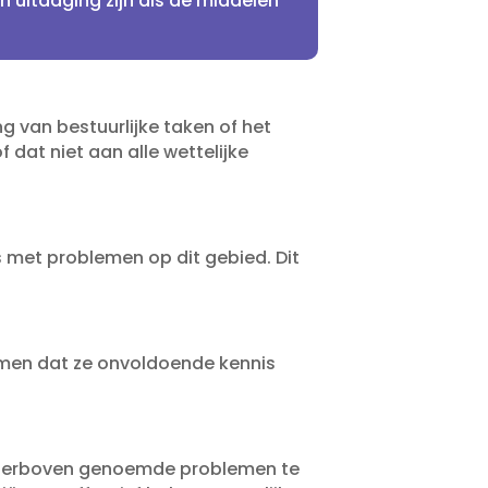
n uitdaging zijn als de middelen
g van bestuurlijke taken of het
f dat niet aan alle wettelijke
 met problemen op dit gebied.​ Dit
komen dat ze onvoldoende kennis
e hierboven genoemde problemen te