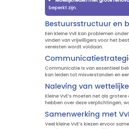
Moeilijkheden met grote renova
beperkt zijn.​
Bestuursstructuur en 
Een kleine VvE kan problemen onderv
vinden van vrijwilligers voor het bes
vereisten wordt voldaan.​
Communicatiestrategi
Communicatie is van essentieel bela
kan leiden tot misverstanden en een
Naleving van wettelijk
Kleine VvE’s moeten net als groter
hebben over deze verplichtingen, wat
Samenwerking met Vv
Veel kleine VvE’s kiezen ervoor s