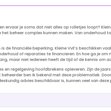
en ervaar je soms dat niet alles op rolletjes loopt? Kl
ie het beheer complex kunnen maken.​ Van onderhoud t
s de financiële beperking.​ Kleine VvE’s beschikken va
derhoud of reparaties te financieren.​ En hoe ga je om
ng, maar niet iedereen heeft de tijd of de kennis om acti
s en regelgeving hoofdbrekens opleveren.​ Zijn de jaars
vE beheerder ben ik bekend met deze problematiek.​ Door
deskundig advies beschikbaar is, kunnen veel van dez