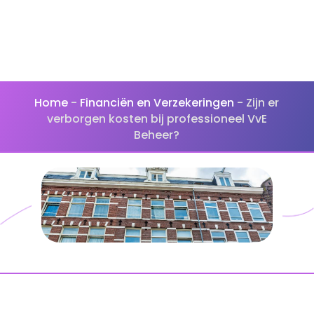
Home
-
Financiën en Verzekeringen
-
Zijn er
verborgen kosten bij professioneel VvE
Beheer?