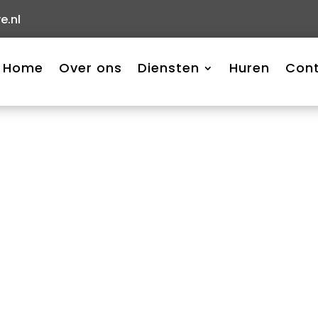
e.nl
Home
Over ons
Diensten
Huren
Con
heerder bij het technische
ungeert als… Lees meer