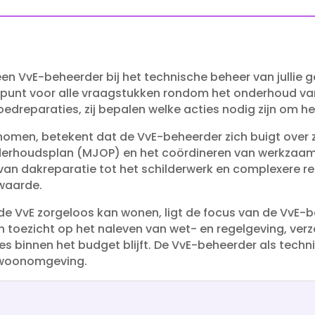
 een VvE-beheerder bij het technische beheer van julli
kpunt voor alle vraagstukken rondom het onderhoud va
eparaties, zij bepalen welke acties nodig zijn om het
omen, betekent dat de VvE-beheerder zich buigt over za
derhoudsplan (MJOP) en het coördineren van werkzaamh
 van dakreparatie tot het schilderwerk en complexere r
waarde.​
 de VvE zorgeloos kan wonen, ligt de focus van de VvE-
n toezicht op het naleven van wet- en regelgeving, v
les binnen het budget blijft.​ De VvE-beheerder als tec
 woonomgeving.​