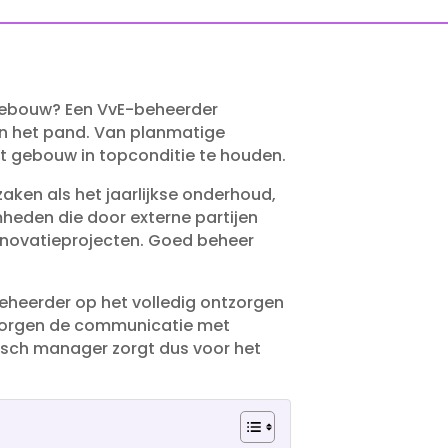
e gebouw? Een VvE-beheerder
n het pand.​ Van planmatige
 gebouw in topconditie te houden.​
ken als het jaarlijkse onderhoud,
eden die door externe partijen
enovatieprojecten.​ Goed beheer
beheerder op het volledig ontzorgen
erzorgen de communicatie met
hnisch manager zorgt dus voor het