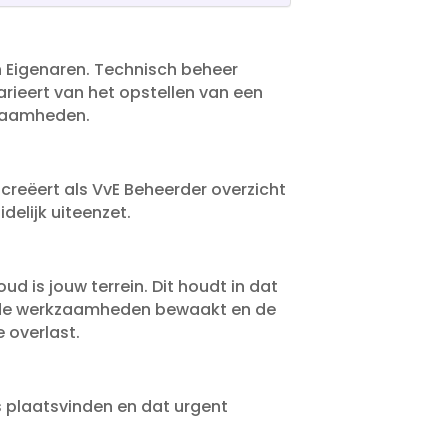
n Eigenaren.​ Technisch beheer
varieert van het opstellen van een
zaamheden.​
reëert als VvE Beheerder overzicht
lijk uiteenzet.​
 is jouw terrein.​ Dit houdt in dat
oerde werkzaamheden bewaakt en de
overlast.​
es plaatsvinden en dat urgent