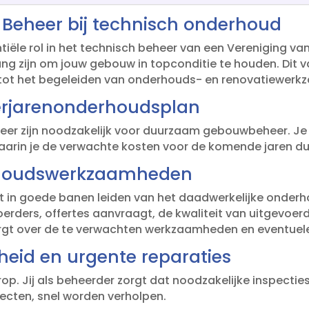
E Beheer bij technisch onderhoud
tiële rol in het technisch beheer van een Vereniging va
lang zijn om jouw gebouw in topconditie te houden.​ Dit 
ot het begeleiden van onderhouds- en renovatiewerk
erjarenonderhoudsplan
r zijn noodzakelijk voor duurzaam gebouwbeheer.​ Je c
arin je de verwachte kosten voor de komende jaren duide
rhoudswerkzaamheden
 in goede banen leiden van het daadwerkelijke onderhoud
voerders, offertes aanvraagt, de kwaliteit van uitgev
t over de te verwachten werkzaamheden en eventuele 
heid en urgente reparaties
op.​ Jij als beheerder zorgt dat noodzakelijke inspecti
ecten, snel worden verholpen.​