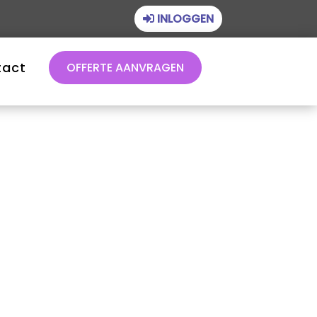
INLOGGEN
tact
OFFERTE AANVRAGEN
Financieel beheer
Juridisch beheer
Technisch beheer
Vastgoedbeheer