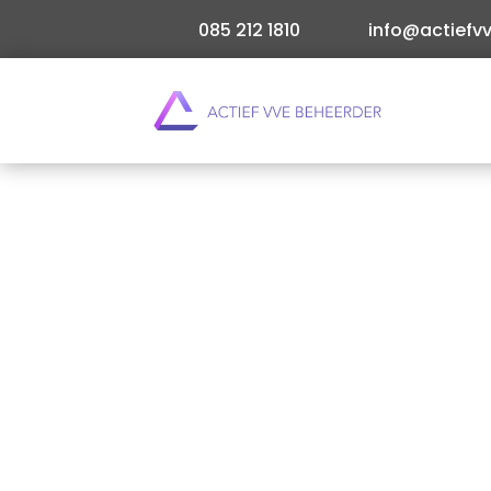
085 212 1810
info@actiefvv
Ben je nieuwsgierig naar de rol van een VvE-be
beheer van jullie gebouw? Een VvE-beheerder f
Direct offerte aanvragen