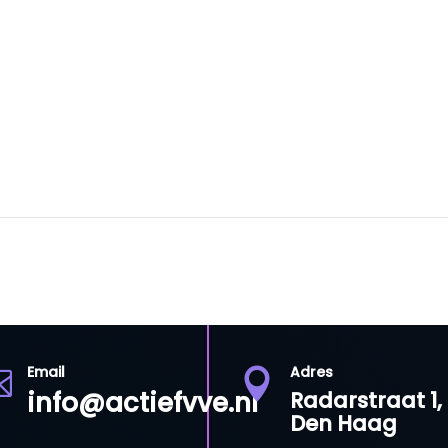
Email
Adres


info@actiefvve.nl
Radarstraat 1,
Den Haag