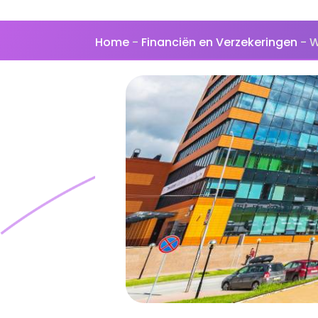
Home
-
Financiën en Verzekeringen
-
W