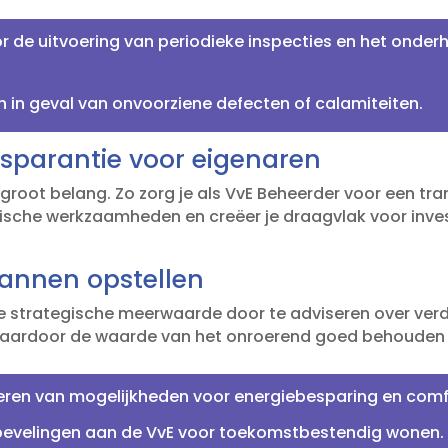
or de uitvoering van periodieke inspecties en het ond
n in geval van onvoorziene defecten of calamiteiten.​
sparantie voor eigenaren
 groot belang.​ Zo zorg je als VvE Beheerder voor een 
nische werkzaamheden en creëer je draagvlak voor inve
lannen opstellen
d je strategische meerwaarde door te adviseren over ve
rdoor de waarde van het onroerend goed behouden blijf
seren van mogelijkheden voor energiebesparing en comf
bevelingen aan de VvE voor toekomstbestendig wonen.​