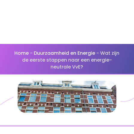
Vastgoedbeheer
Home
-
Duurzaamheid en Energie
-
Wat zijn
de eerste stappen naar een energie-
neutrale VvE?