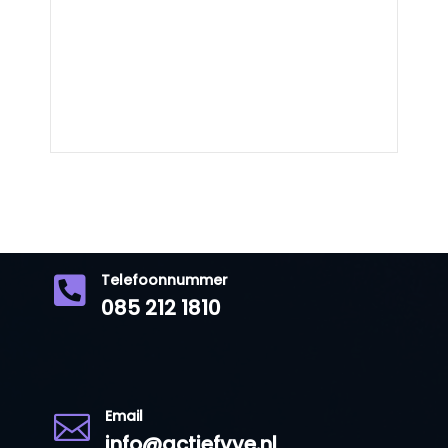
Telefoonnummer

085 212 1810
Email

info@actiefvve.nl