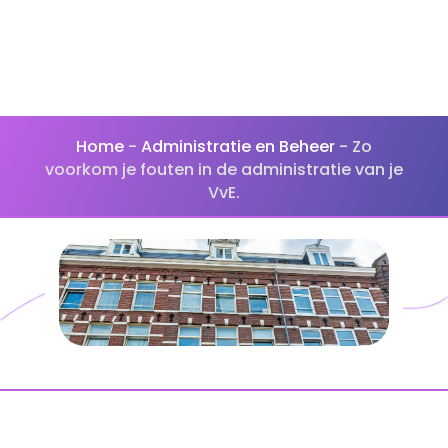
Home
-
Administratie en Beheer
-
Zo
voorkom je fouten in de administratie van je
VvE.​