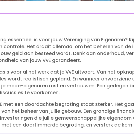
ng essentieel is voor jouw Vereniging van Eigenaren? Ki
n controle.​ Het draait allemaal om het beheren van de 
jouw geld aan besteed wordt.​ Denk aan onderhoud, verz
ondheid van jouw VvE garandeert.​
asis voor al het werk dat je VvE uitvoert.​ Van het opkn
les wordt realistisch gepland.​ En wanneer onvoorziene
n je mede-eigenaren rust en vertrouwen.​ Een gedegen b
discussies te voorkomen.​
VvE met een doordachte begroting staat sterker.​ Het gaa
n het beheer van jullie gebouw.​ Een grondige financi
investeringen die jullie gemeenschappelijke eigendom 
 met een doortimmerde begroting, en versterk de kern va