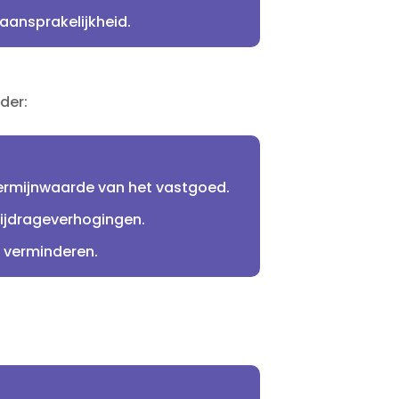
nsprakelijkheid.​
der:
rmijnwaarde van het vastgoed.​
ijdrageverhogingen.​
 verminderen.​