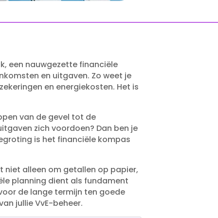
jk, een nauwgezette financiële
inkomsten en uitgaven.​ Zo weet je
ekeringen en energiekosten.​ Het is
appen van de gevel tot de
 uitgaven zich voordoen? Dan ben je
egroting is het financiële kompas
t niet alleen om getallen op papier,
ële planning dient als fundament
voor de lange termijn ten goede
n jullie VvE-beheer.​