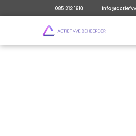
085 212 1810
info@actiefvv
Wil je begrijpen waarom een begroting essentie
van Eigenaren? Kijk, een nauwgezette financiël
meer
Direct offerte aanvragen