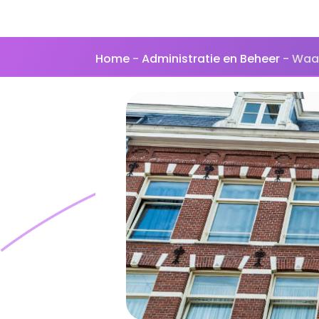
Home
-
Administratie en Beheer
-
Waar