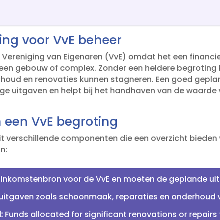
ing voor VvE beheer
n Vereniging van Eigenaren (VvE) omdat het een financiee
 een gebouw of complex.​ Zonder een heldere begroting
rhoud en renovaties kunnen stagneren.​ Een goed gepla
ge uitgaven en helpt bij het handhaven van de waard
een VvE begroting
it verschillende componenten die een overzicht biede
jn:
inkomstenbron voor de VvE en moeten de geplande uit
 uitgaven zoals schoonmaak, reparaties en onderhoud 
:
Funds allocated for significant renovations or repairs t