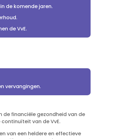
in de komende jaren.​
rhoud.​
en de VvE.​
n vervangingen.​
in de financiële gezondheid van de
continuïteit van de VvE.​
en van een heldere en effectieve