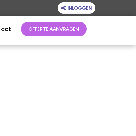
INLOGGEN
tact
OFFERTE AANVRAGEN
Financieel beheer
Juridisch beheer
Technisch beheer
Vastgoedbeheer