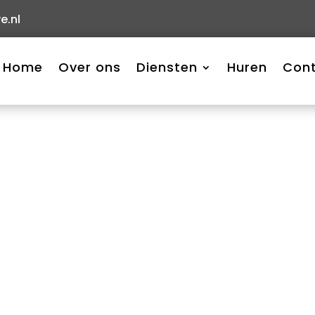
e.nl
Home
Over ons
Diensten
Huren
Con
el is voor jouw Vereniging
e planning zorgt voor… Lees