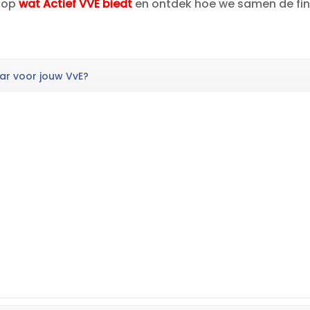
n op
wat Actief VVE biedt
en ontdek hoe we samen de fin
ar voor jouw VvE?