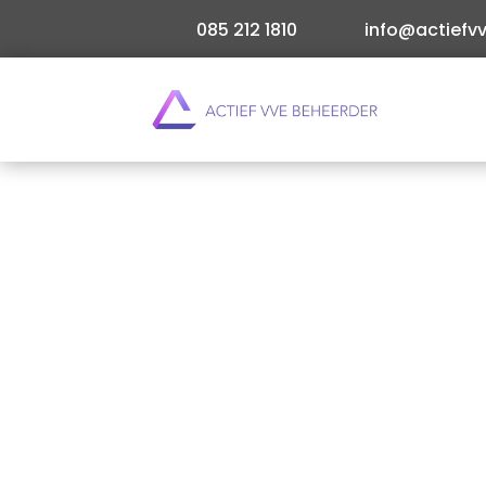
085 212 1810
info@actiefvv
Als VvE beheerder draait alles om effectieve or
nauwkeurig managen van gegevens en documen
Lees meer
Direct offerte aanvragen