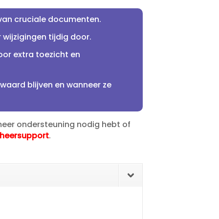
 van cruciale documenten.​
ijzigingen tijdig door.​
or extra toezicht en
waard blijven en wanneer ze
 meer ondersteuning nodig hebt of
eheersupport
.​