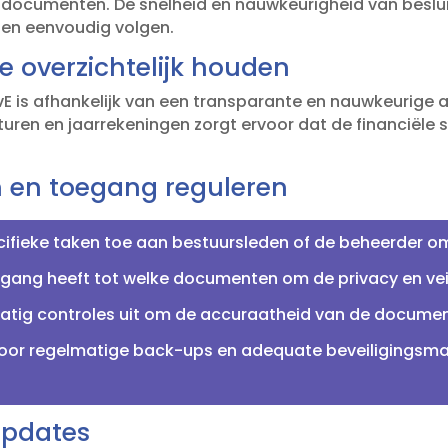
documenten.​ De snelheid en nauwkeurigheid van beslui
en eenvoudig volgen.​
e overzichtelijk houden
E is afhankelijk van een transparante en nauwkeurige ad
uren en jaarrekeningen zorgt ervoor dat de financiële s
 en toegang reguleren
cifieke taken toe aan bestuursleden of de beheerder om
gang heeft tot welke documenten om de privacy en veil
tig controles uit om de accuraatheid van de documenta
oor regelmatige back-ups en adequate beveiligingsma
updates