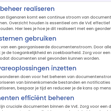
beheer realiseren
 van Eigenaren komt een continue stroom van documenten
n.​ Overzicht houden is essentieel om de VvE effectief
ouden.​ Hier lees je hoe je dit realiseert met een georde
systemen gebruiken
en van een georganiseerde documentenstroom.​ Door al
ot je de toegankelijkheid en zoekbaarheid.​ Zorg voor
zodat documenten snel gevonden kunnen worden.​
wareoplossingen inzetten
 wonderen doen voor het beheren van documentenstro
riseren van binnenkomende bestanden en notificaties 
iseren, bespaar je tijd en reduceer je de kans op mensel
nten efficiënt beheren
zijn cruciale documenten binnen de VvE.​ Zorg voor een 