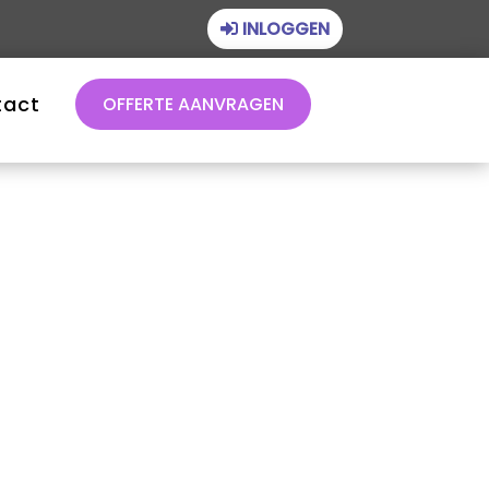
INLOGGEN
tact
OFFERTE AANVRAGEN
Financieel beheer
Juridisch beheer
Technisch beheer
Vastgoedbeheer