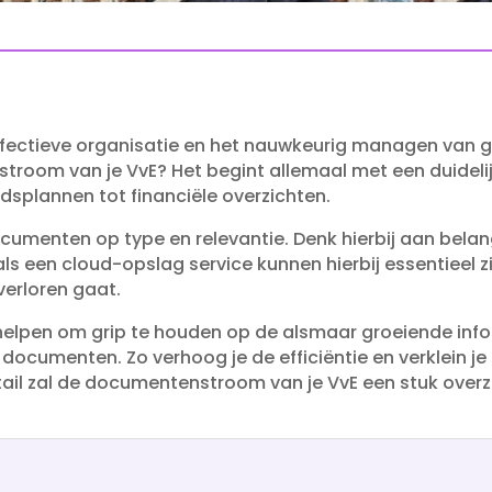
effectieve organisatie en het nauwkeurig managen van
troom van je VvE? Het begint allemaal met een duidelij
splannen tot financiële overzichten.​
umenten op type en relevantie.​ Denk hierbij aan belan
ls een cloud-opslag service kunnen hierbij essentieel zijn.
verloren gaat.​
helpen om grip te houden op de alsmaar groeiende inf
documenten.​ Zo verhoog je de efficiëntie en verklein j
tail zal de documentenstroom van je VvE een stuk overz