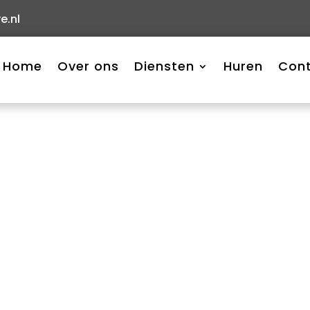
e.nl
Home
Over ons
Diensten
Huren
Con
ganisatie en het
ten.​ Maar, hoe houd je…