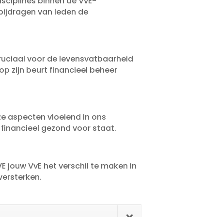
isciplines binnen de VvE-
 bijdragen van leden de
uciaal voor de levensvatbaarheid
op zijn beurt financieel beheer
ze aspecten vloeiend in ons
financieel gezond voor staat.​
 jouw VvE het verschil te maken in
ersterken.​