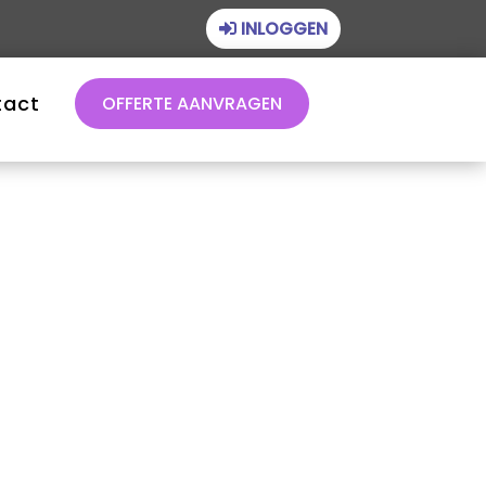
INLOGGEN
tact
OFFERTE AANVRAGEN
Financieel beheer
Juridisch beheer
Technisch beheer
Vastgoedbeheer