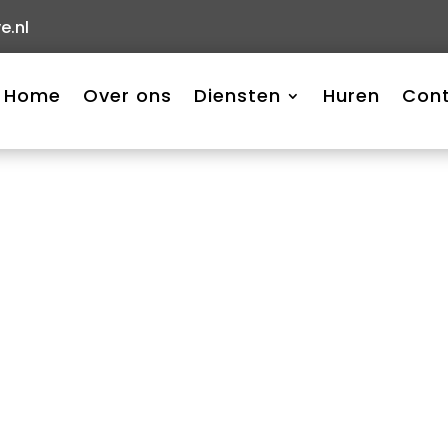
e.nl
Home
Over ons
Diensten
Huren
Con
l overzicht essentieel is.​
es meer