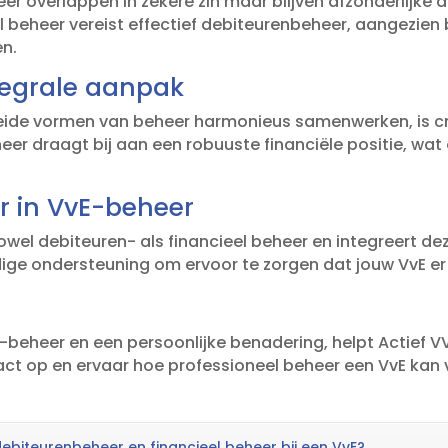
r overlappen in zekere zin maar blijven afzonderlijke d
el beheer vereist effectief debiteurenbeheer, aangezien
.​
tegrale aanpak
eide vormen van beheer harmonieus samenwerken, is cr
er draagt bij aan een robuuste financiële positie, wat 
er in VvE-beheer
zowel debiteuren- als financieel beheer en integreert de
ige ondersteuning om ervoor te zorgen dat jouw VvE er 
eheer en een persoonlijke benadering, helpt Actief VVE
t op en ervaar hoe professioneel beheer een VvE kan v
 debiteurenbeheer en financieel beheer bij een VvE?