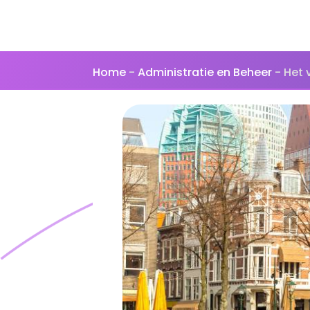
Home
-
Administratie en Beheer
-
Het 