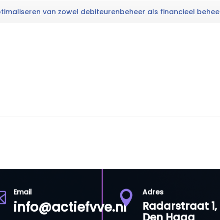
 optimaliseren van zowel debiteurenbeheer als financieel behee
Email
Adres


info@actiefvve.nl
Radarstraat 1,
Den Haag