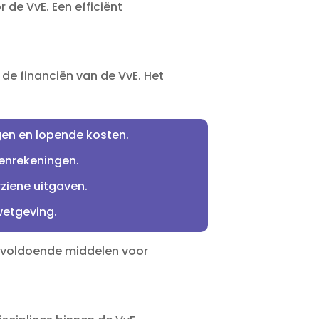
e VvE.​ Een efficiënt
e financiën van de VvE.​ Het
en en lopende kosten.​
enrekeningen.​
iene uitgaven.​
etgeving.​
et voldoende middelen voor