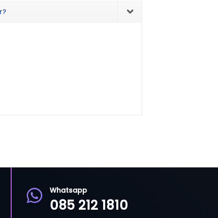
r?
Whatsapp

085 212 1810