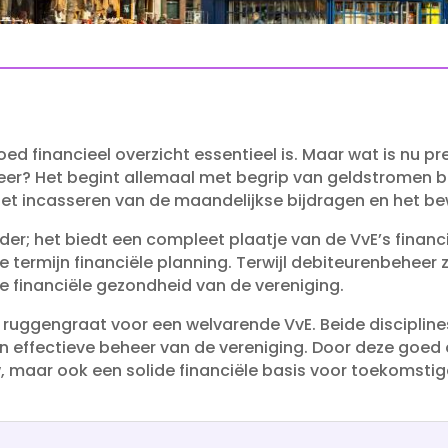
ed financieel overzicht essentieel is.​ Maar wat is nu pr
eer? Het begint allemaal met begrip van geldstromen b
het incasseren van de maandelijkse bijdragen en het b
er; het biedt een compleet plaatje van de VvE’s financi
 termijn financiële planning.​ Terwijl debiteurenbeheer z
 financiële gezondheid van de vereniging.​
 ruggengraat voor een welvarende VvE.​ Beide discipli
 effectieve beheer van de vereniging.​ Door deze goed
ow, maar ook een solide financiële basis voor toekomsti