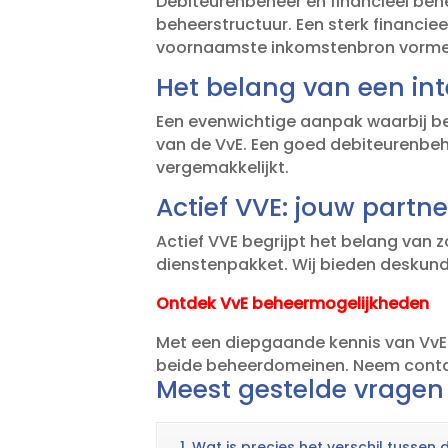
Debiteurenbeheer en financieel behee
beheerstructuur.​ Een sterk financie
voornaamste inkomstenbron vormen
Het belang van een in
Een evenwichtige aanpak waarbij b
van de VvE.​ Een goed debiteurenbehe
vergemakkelijkt.​
Actief VVE: jouw partn
Actief VVE begrijpt het belang van 
dienstenpakket.​ Wij bieden deskund
Ontdek VvE beheermogelijkheden
Met een diepgaande kennis van VvE-b
beide beheerdomeinen.​ Neem contac
Meest gestelde vragen
1. Wat is precies het verschil tussen