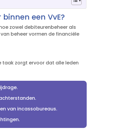
r binnen een VvE?
n hoe zowel debiteurenbeheer als
en van beheer vormen de financiële
taak zorgt ervoor dat alle leden
jdrage.​
achterstanden.​
len van incassobureaus.​
htingen.​