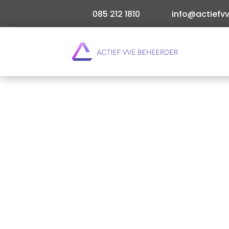
085 212 1810
info@actiefvv
Als VvE beheerder weet je dat een goed financiee
Maar wat is nu precies het verschil tussen… Le
Direct offerte aanvragen