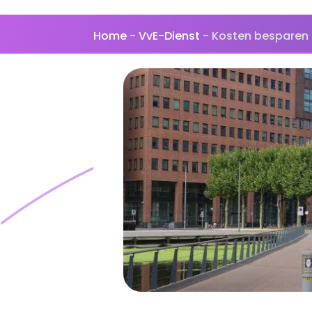
Home
-
VvE-Dienst
-
Kosten besparen o