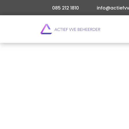
085 212 1810
info@actiefvv
Wil je als VvE-beheerder energiekosten verlagen
wintermaanden? Bij Actief VVE begrijpen we hoe
Lees meer
Direct offerte aanvragen