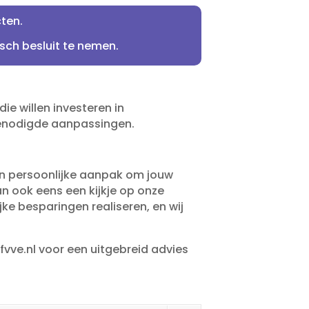
en.​
ch besluit te nemen.​
ie willen investeren in
benodigde aanpassingen.​
een persoonlijke aanpak om jouw
an ook eens een kijkje op onze
ke besparingen realiseren, en wij
vve.​nl voor een uitgebreid advies