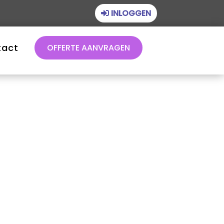
INLOGGEN
tact
OFFERTE AANVRAGEN
Financieel beheer
Juridisch beheer
Technisch beheer
Vastgoedbeheer