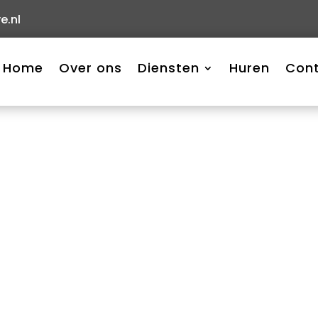
e.nl
Home
Over ons
Diensten
Huren
Con
 tijdens de kille
 essentieel dit is voor…