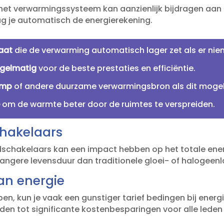
het verwarmingssysteem kan aanzienlijk bijdragen aan
ag je automatisch de energierekening.​
aat
die de verwarming automatisch lager zet als er nie
egelmatig
voor de beste prestaties en efficiëntie.​
omp
of andere duurzame verwarmingsbron als dit mogelijk
e
om de warmte beter door de ruimtes te verspreiden.​
chakelaars
ijdschakelaars kan een impact hebben op het totale ene
angere levensduur dan traditionele gloei- of halogeen
an energie
en, kun je vaak een gunstiger tarief bedingen bij energie
den tot significante kostenbesparingen voor alle leden 