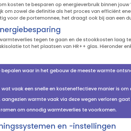
om kosten te besparen op energieverbruik binnen jouw 
jk om zowel de definitie als het proces van efficiënt ene
stig voor de portemonnee, het draagt ook bij aan een d
t energiebesparing
 warmteverlies tegen te gaan en de stookkosten laag te 
isolatie tot het plaatsen van HR++ glas.​ Hieronder en
 bepalen waar in het gebouw de meeste warmte ontsna
, wat vaak een snelle en kosteneffectieve manier is om 
, aangezien warmte vaak via deze wegen verloren gaat
n ramen om onnodig warmteverlies te voorkomen.​
mingssystemen en -instellingen