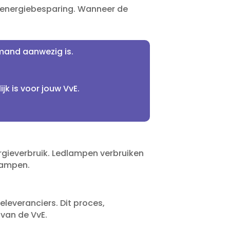
 energiebesparing.​ Wanneer de
mand aanwezig is.​
 is voor jouw VvE.​
rgieverbruik.​ Ledlampen verbruiken
lampen.​
leveranciers.​ Dit proces,
van de VvE.​