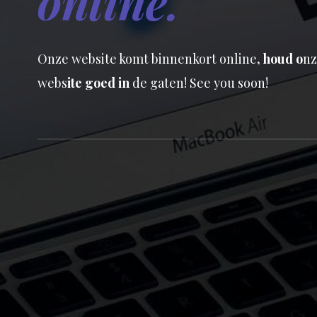
online.
Onze website komt binnenkort online
,
houd
o
nz
webs
it
e goed i
n
de gaten! See you soon!